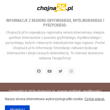
INFORMACJE Z REGIONU GRYFIŃSKIEGO, MYŚLIBORSKIEGO I
PYRZYCKIEGO.
Chojna24.pl to największy regionalny serwis internetowy, miejsce
spotkań internautów z powiatu gryfińskiego, myśliborskiego i
pyrzyckiego, byłych i obecnych mieszkańców tego regionu. Portal
Chojna24.pl to informacje, fotorelacje, ciekawe dyskusje
internautów i akcje naszych dziennikarzy. To również skuteczna
reklama Twojej firmy!
Copyright ©
2026
chojna24.pl - powiat gryfiński, myśliborski i
pyrzycki, portal i telewizja internetowa
Nasza strona internetowa wykorzystuje pliki cookie.
Czytaj więcej.
Home
RODO
Polityka Prywatności
Akceptuj !
Polityka Bezpieczeństwa
Redakcja