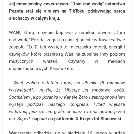
Jej emocjonalny cover utworu "Dom nad wodą" autorstwa
Pezeta stał się viralem na TikToku, zdobywając serca
słuchaczy w całym kraju.
WANI, którą możecie kojarzyć z remiksu utworu „Dom
nad wodą” Pezeta, zagra na naszej scenie w towarzystwie
zespołu FLuID. Ich występ to mieszanka emocji, energii i
dźwięków, które przeniosą Was na zupełnie inny poziom
muzycznych wrażeń. Czytamy w mediach
społecznościowych Kanału Zero.
- Wani zrobiła ostatnio furorę na tik-toku (8 milionów
wyświetleń?), myślę, że kibicuje jej mnóstwo osób.
Spotkałem ją po poranku w Kanale Zero i zaproponowałem
występ podczas naszego Kongresu. Przed większą
widownią jeszcze nie grała, chociaż i to na pewno przed
nią. Super!-
napisał na platformie X Krzysztof Stanowski.
Wydarzenie odbędzie się w niedzielę 16 lutego w Atlas