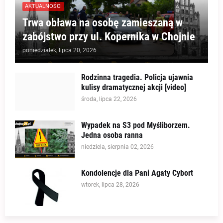
AKTUALNOŚCI
Trwa obława na osobę zamieszaną w
zabójstwo przy ul. Kopernika w Chojnie
poniedziałek, lipca 20, 2026
Rodzinna tragedia. Policja ujawnia
kulisy dramatycznej akcji [video]
środa, lipca 22, 2026
Wypadek na S3 pod Myśliborzem.
Jedna osoba ranna
niedziela, sierpnia 02, 2026
Kondolencje dla Pani Agaty Cybort
wtorek, lipca 28, 2026