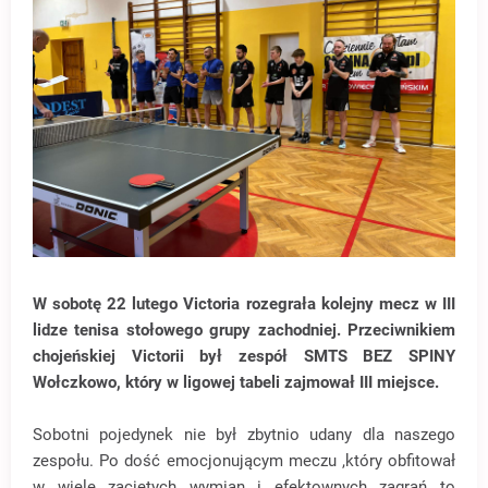
W sobotę 22 lutego Victoria rozegrała kolejny mecz w III
lidze tenisa stołowego grupy zachodniej. Przeciwnikiem
chojeńskiej Victorii był zespół SMTS BEZ SPINY
Wołczkowo, który w ligowej tabeli zajmował III miejsce.
Sobotni pojedynek nie był zbytnio udany dla naszego
zespołu. Po dość emocjonującym meczu ,który obfitował
w wiele zaciętych wymian i efektownych zagrań to