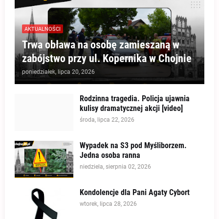
AKTUALNOŚCI
Trwa obława na osobę zamieszaną w
zabójstwo przy ul. Kopernika w Chojnie
poniedziałek, lipca 20, 2026
Rodzinna tragedia. Policja ujawnia
kulisy dramatycznej akcji [video]
środa, lipca 22, 2026
Wypadek na S3 pod Myśliborzem.
Jedna osoba ranna
niedziela, sierpnia 02, 2026
Kondolencje dla Pani Agaty Cybort
wtorek, lipca 28, 2026