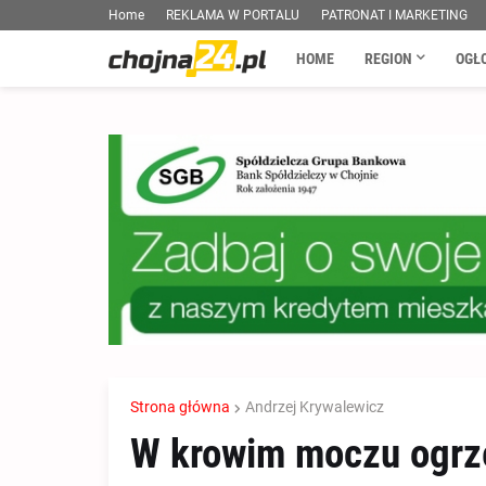
Home
REKLAMA W PORTALU
PATRONAT I MARKETING
HOME
REGION
OGŁ
Strona główna
Andrzej Krywalewicz
W krowim moczu ogrz