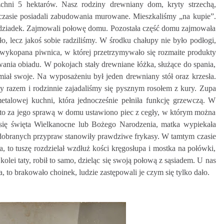
chni 5 hektarów. Nasz rodziny drewniany dom, kryty strzechą,
 czasie posiadali zabudowania murowane. Mieszkaliśmy „na kupie”.
się dziadek. Zajmowali połowę domu. Pozostała część domu zajmowała
, lecz jakoś sobie radziliśmy. W środku chałupy nie było podłogi,
 wykopana piwnica, w której przetrzymywało się rozmaite produkty
ania obiadu. W pokojach stały drewniane łóżka, służące do spania,
miał swoje. Na wyposażeniu był jeden drewniany stół oraz krzesła.
y razem i rodzinnie zajadaliśmy się pysznym rosołem z kury. Zupa
etalowej kuchni, która jednocześnie pełniła funkcję grzewczą. W
 to za jego sprawą w domu ustawiono piec z cegły, w którym można
 się święta Wielkanocne lub Bożego Narodzenia, matka wypiekała
 dobranych przypraw stanowiły prawdziwe frykasy. W tamtym czasie
aka, to tuszę rozdzielał wzdłuż kości kręgosłupa i mostka na połówki,
kolei taty, robił to samo, dzieląc się swoją połową z sąsiadem. U nas
, to brakowało choinek, ludzie zastępowali je czym się tylko dało.