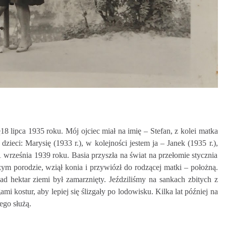
8 lipca 1935 roku. Mój ojciec miał na imię – Stefan, z kolei matka
ieci: Marysię (1933 r.), w kolejności jestem ja – Janek (1935 r.),
1 września 1939 roku. Basia przyszła na świat na przełomie stycznia
zym porodzie, wziął konia i przywiózł do rodzącej matki – położną.
ad hektar ziemi był zamarznięty. Jeździliśmy na sankach zbitych z
 kostur, aby lepiej się ślizgały po lodowisku. Kilka lat później na
ego służą.