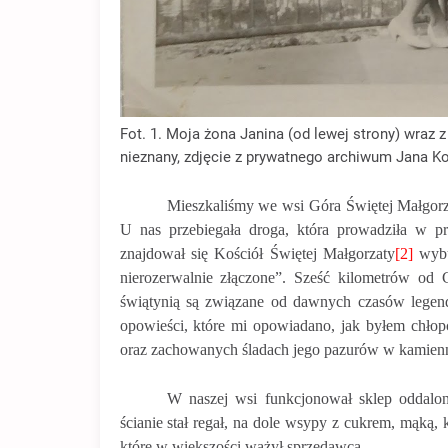
Fot. 1. Moja żona Janina (od lewej strony) wraz
nieznany, zdjęcie z prywatnego archiwum Jana K
Mieszkaliśmy we wsi Góra Świętej Małgorz
U nas przebiegała droga, która prowadziła w p
znajdował się Kościół Świętej Małgorzaty
[2]
wybu
nierozerwalnie złączone”. Sześć kilometrów od 
świątynią są związane od dawnych czasów legend
opowieści, które mi opowiadano, jak byłem chłop
oraz zachowanych śladach jego pazurów w kamien
W naszej wsi funkcjonował sklep oddalo
ścianie stał regał, na dole wsypy z cukrem, mąką,
które w większości ważył sprzedawca.