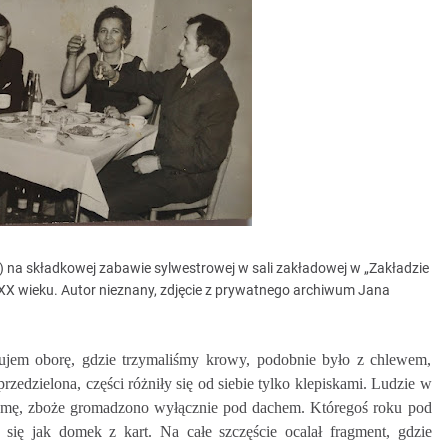
) na składkowej zabawie sylwestrowej w sali zakładowej w „Zakładzie
. XX wieku. Autor nieznany, zdjęcie z prywatnego archiwum Jana
jem oborę, gdzie trzymaliśmy krowy, podobnie było z chlewem,
rzedzielona, części różniły się od siebie tylko klepiskami. Ludzie w
łomę, zboże gromadzono wyłącznie pod dachem. Któregoś roku pod
 się jak domek z kart. Na całe szczęście ocalał fragment, gdzie