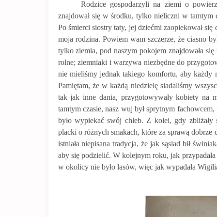
Rodzice gospodarzyli na ziemi o powierz
znajdował się w środku, tylko nieliczni w tamtym
Po śmierci siostry taty, jej dziećmi zaopiekował 
moja rodzina. Powiem wam szczerze, że ciasno było
tylko ziemia, pod naszym pokojem znajdowała się
rolne; ziemniaki i warzywa niezbędne do przygotow
nie mieliśmy jednak takiego komfortu, aby każdy 
Pamiętam, że w każdą niedzielę siadaliśmy wszysc
tak jak inne dania, przygotowywały kobiety na m
tamtym czasie, nasz wuj był sprytnym fachowcem,
było wypiekać swój chleb. Z kolei, gdy zbliżały
placki o różnych smakach, które za sprawą dobrze
istniała niepisana tradycja, że jak sąsiad bił świni
aby się podzielić. W kolejnym roku, jak przypadała 
w okolicy nie było lasów, więc jak wypadała Wigilia