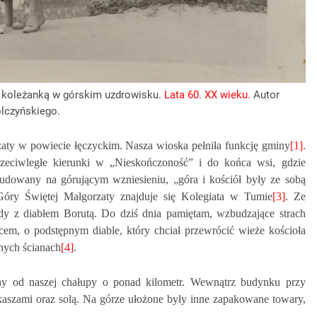
 z koleżanką w górskim uzdrowisku.
Lata 60. XX wieku.
Autor
olczyńskiego.
aty w powiecie łęczyckim. Nasza wioska pełniła funkcję gminy
[1]
.
rzeciwległe kierunki w „Nieskończoność” i do końca wsi, gdzie
dowany na górującym wzniesieniu, „góra i kościół były ze sobą
Góry Świętej Małgorzaty znajduje się Kolegiata w Tumie
[3]
. Ze
y z diabłem Borutą. Do dziś dnia pamiętam, wzbudzające strach
cem, o podstępnym diable, który chciał przewrócić wieże kościoła
nych ścianach
[4]
.
ny od naszej chałupy o ponad kilometr. Wewnątrz budynku przy
 kaszami oraz solą. Na górze ułożone były inne zapakowane towary,