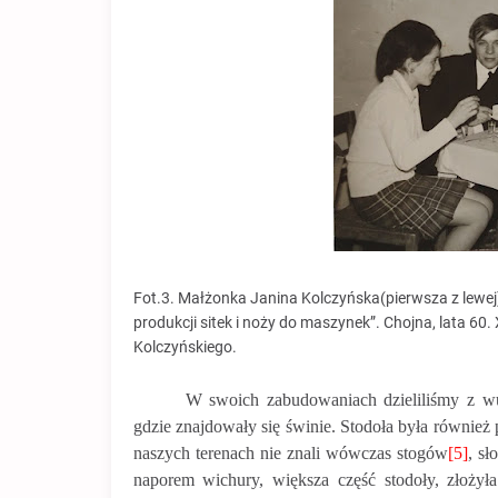
Fot.3. Małżonka Janina Kolczyńska(pierwsza z lewej
produkcji sitek i noży do maszynek”. Chojna, lata 60
Kolczyńskiego.
W swoich zabudowaniach dzieliliśmy z wu
gdzie znajdowały się świnie. Stodoła była również p
naszych terenach nie znali wówczas stogów
[5]
, s
naporem wichury, większa część stodoły, złożyła