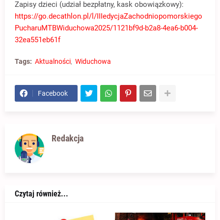
Zapisy dzieci (udział bezpłatny, kask obowiązkowy):
https://go.decathlon.pl/l/IIIedycjaZachodniopomorskiego
PucharuMTBWiduchowa2025/1121bf9d-b2a8-4ea6-b004-
32ea551eb61f
Tags:
Aktualności
Widuchowa
Facebook
Redakcja
Czytaj również...