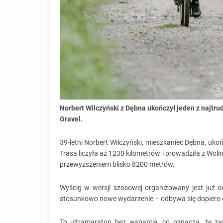
Norbert Wilczyński z Dębna ukończył jeden z najtr
Gravel.
39-letni Norbert Wilczyński, mieszkaniec Dębna, u
Trasa liczyła aż 1230 kilometrów i prowadziła z Woli
przewyższeniem blisko 8200 metrów.
Wyścig w wersji szosowej organizowany jest już 
stosunkowo nowe wydarzenie – odbywa się dopiero o
To ultramaraton bez wsparcia, co oznacza, że zaw