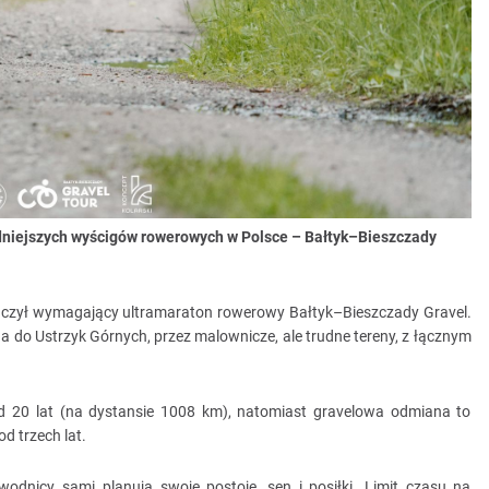
udniejszych wyścigów rowerowych w Polsce – Bałtyk–Bieszczady
kończył wymagający ultramaraton rowerowy Bałtyk–Bieszczady Gravel.
na do Ustrzyk Górnych, przez malownicze, ale trudne tereny, z łącznym
od 20 lat (na dystansie 1008 km), natomiast gravelowa odmiana to
d trzech lat.
odnicy sami planują swoje postoje, sen i posiłki. Limit czasu na