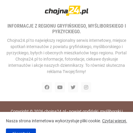
INFORMACJE Z REGIONU GRYFIŃSKIEGO, MYŚLIBORSKIEGO I
PYRZYCKIEGO.
Chojna24.pl to największy regionalny serwis internetowy, miejsce
spotkań internautów z powiatu gryfińskiego, myśliborskiego i
pyrzyckiego, byłych i obecnych mieszkańców tego regionu. Portal
Chojna24.pl to informacje, fotorelacje, ciekawe dyskusje
internautów i akcje naszych dziennikarzy. To również skuteczna
reklama Twojej firmy!
Copyright ©
2026
chojna24.pl - powiat gryfiński, myśliborski i
pyrzycki, portal i telewizja internetowa
Nasza strona internetowa wykorzystuje pliki cookie.
Czytaj więcej.
Home
RODO
Polityka Prywatności