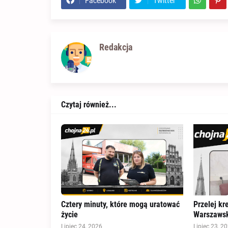
Facebook
Twitter
Redakcja
Czytaj również...
Cztery minuty, które mogą uratować
Przelej kr
życie
Warszawsk
Lipiec 24, 2026
Lipiec 23, 2