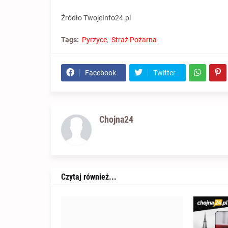
Źródło TwojeInfo24.pl
Tags:
Pyrzyce
Straż Pożarna
Facebook
Twitter
Chojna24
Czytaj również...