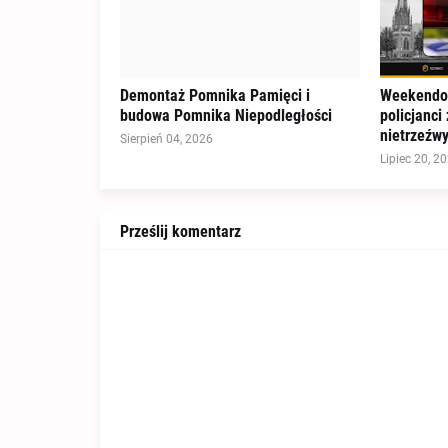
Demontaż Pomnika Pamięci i
Weekendow
budowa Pomnika Niepodległości
policjanci
nietrzeźw
Sierpień 04, 2026
Lipiec 20, 2
Prześlij komentarz