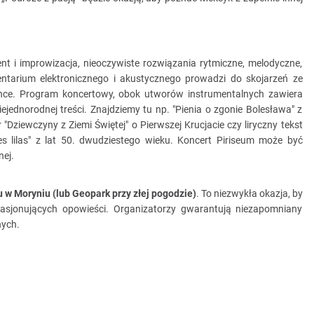
t i improwizacja, nieoczywiste rozwiązania rytmiczne, melodyczne,
entarium elektronicznego i akustycznego prowadzi do skojarzeń ze
i dance. Program koncertowy, obok utworów instrumentalnych zawiera
ejednorodnej treści. Znajdziemy tu np. "Pienia o zgonie Bolesława" z
 "Dziewczyny z Ziemi Świętej" o Pierwszej Krucjacie czy liryczny tekst
s lilas" z lat 50. dwudziestego wieku. Koncert Piriseum może być
nej.
 w Moryniu (lub Geopark przy złej pogodzie)
. To niezwykła okazja, by
 pasjonujących opowieści. Organizatorzy gwarantują niezapomniany
nych.