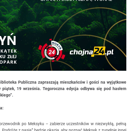
Biblioteka Publiczna zapraszają mieszkańców i gości na wyjątkowe
w piątek, 19 września. Tegoroczna edycja odbywa się pod hasłem
kiego”.
a:
 przewodnik po Meksyku – zabierze uczestników w niezwykłą, pełną
„Podróże z pasją” będzie okazją, aby poznać Meksyk z zupełnie innej