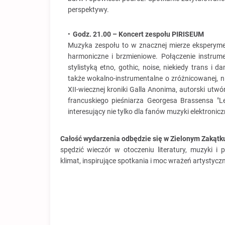
perspektywy.
Godz. 21.00 – Koncert zespołu PIRISEUM
Muzyka zespołu to w znacznej mierze eksperymen
harmoniczne i brzmieniowe. Połączenie instrum
stylistyką etno, gothic, noise, niekiedy trans 
także wokalno-instrumentalne o zróżnicowanej, ni
XII-wiecznej kroniki Galla Anonima, autorski utwór
francuskiego pieśniarza Georgesa Brassensa "Le
interesujący nie tylko dla fanów muzyki elektronicz
Całość wydarzenia odbędzie się w Zielonym Zakątku
spędzić wieczór w otoczeniu literatury, muzyki i
klimat, inspirujące spotkania i moc wrażeń artystycz