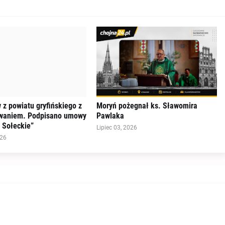
 z powiatu gryfińskiego z
Moryń pożegnał ks. Sławomira
waniem. Podpisano umowy
Pawlaka
 Sołeckie”
Lipiec 03, 2026
026