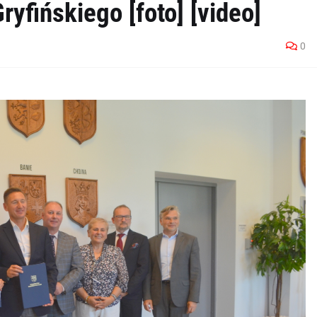
yfińskiego [foto] [video]
0