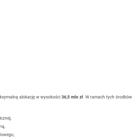
maksymalną alokację w wysokości
36,5 mln zł
. W ramach tych środków
cznej,
ną,
odowego,