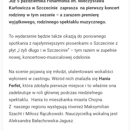
Już 5 października
Filharmonia im. Mieczysława
Karłowicza w Szczecinie
zaprasza na pierwszy koncert
rodzinny w tym sezonie – a zarazem premierę
wyjątkowego, rodzinnego spektaklu muzycznego.
To wydarzenie będzie także okazją do ponownego
spotkania z najsłynniejszymi piosenkami o Szczecinie z
płyt „I żyli długo i w Szczecinie” – tym razem w zupełnie
nowej, koncertowo-musicalowej odsłonie.
Na scenie pojawią się młodzi, utalentowani wokaliści
wyłonieni w castingu. Wśród nich znalazła się
Hania
Ferfet,
która zdobyła pierwsze miejsce i to właśnie ona
zadebiutuje w roli głównej podczas niedzielnego
spektaklu. Hania to mieszkanka miasta Chojna.
Z naszego regionu występują również Maksymilian
Szacht i Miłosz Rączkowski. Nauczycielką wokalną jest
Aleksandra Bałachowska-Jagusz.