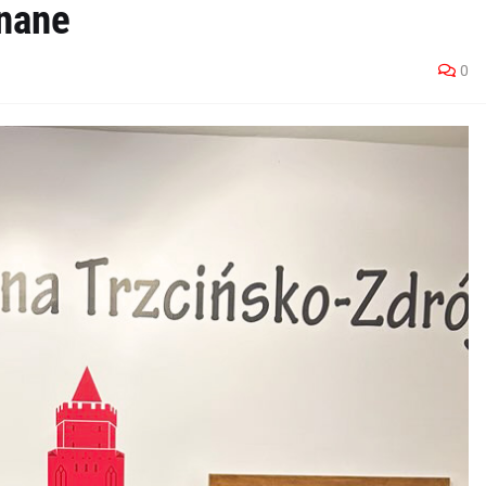
nane
0