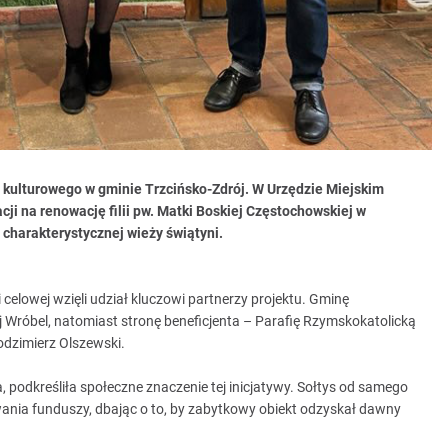
 kulturowego w gminie Trzcińsko-Zdrój. W Urzędzie Miejskim
cji na renowację filii pw. Matki Boskiej Częstochowskiej w
 charakterystycznej wieży świątyni.
celowej wzięli udział kluczowi partnerzy projektu. Gminę
j Wróbel, natomiast stronę beneficjenta – Parafię Rzymskokatolicką
odzimierz Olszewski.
 podkreśliła społeczne znaczenie tej inicjatywy. Sołtys od samego
nia funduszy, dbając o to, by zabytkowy obiekt odzyskał dawny