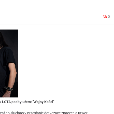
0
 LOTA pod tytułem: "Wojny Kości"
ał do słuchaczy przesłanie dotyczące znaczenia utworu.