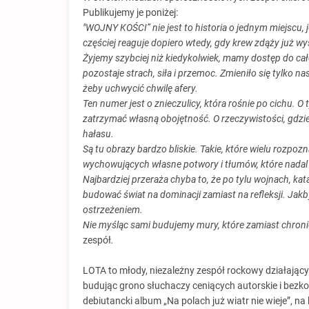
Publikujemy je poniżej:
"WOJNY KOŚCI” nie jest to historia o jednym miejscu, j
częściej reaguje dopiero wtedy, gdy krew zdąży już wy
Żyjemy szybciej niż kiedykolwiek, mamy dostęp do cał
pozostaje strach, siła i przemoc. Zmieniło się tylko n
żeby uchwycić chwilę afery.
Ten numer jest o znieczulicy, która rośnie po cichu. 
zatrzymać własną obojętność. O rzeczywistości, gdzie 
hałasu.
Są tu obrazy bardzo bliskie. Takie, które wielu rozpoz
wychowujących własne potwory i tłumów, które nadal w
Najbardziej przeraża chyba to, że po tylu wojnach, ka
budować świat na dominacji zamiast na refleksji. Jakb
ostrzeżeniem.
Nie myśląc sami budujemy mury, które zamiast chroni
zespół
.
LOTA to młody, niezależny zespół rockowy działając
budując grono słuchaczy ceniących autorskie i bez
debiutancki album „Na polach już wiatr nie wieje”, na