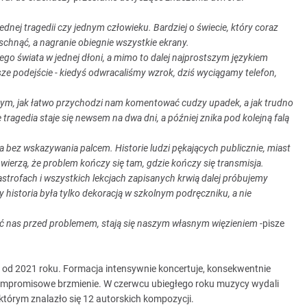
ednej tragedii czy jednym człowieku. Bardziej o świecie, który coraz
schnąć, a nagranie obiegnie wszystkie ekrany.
ego świata w jednej dłoni, a mimo to dalej najprostszym językiem
asze podejście - kiedyś odwracaliśmy wzrok, dziś wyciągamy telefon,
O tym, jak łatwo przychodzi nam komentować cudzy upadek, a jak trudno
tragedia staje się newsem na dwa dni, a później znika pod kolejną falą
na bez wskazywania palcem. Historie ludzi pękających publicznie, miast
ierzą, że problem kończy się tam, gdzie kończy się transmisja.
tastrofach i wszystkich lekcjach zapisanych krwią dalej próbujemy
y historia była tylko dekoracją w szkolnym podręczniku, a nie
ć nas przed problemem, stają się naszym własnym więzieniem -
pisze
y od 2021 roku. Formacja intensywnie koncertuje, konsekwentnie
kompromisowe brzmienie. W czerwcu ubiegłego roku muzycy wydali
 którym znalazło się 12 autorskich kompozycji.