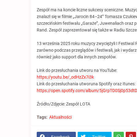
Zespół ma na koncie liczne sukcesy sceniczne. Muzyc
znalazł się w filmie „Jarocin 84–24” Tomasza Czukie
szczecińskim festiwalu „Garaże”, Juwenaliach oraz 
Rand. Zespół zaprezentował się także w Radiu Szczec
13 września 2025 roku muzycy zwyciężyli I Festiwal
zarówno podczas przeglądów i festiwali, jak i wydarz
również jako support dla innych zespołów.
Link do przesłuchania utworu na YouTube:
https://youtu.be/_odHzZx7i3k
Link do przesłuchania utworuna Spotify oraz Itunes:
https://open.spotify.com/album/5jGrpTD0Sj0p53
Źródło/Zdjęcie: Zespół LOTA
Tags:
Aktualności
Facebook
Twitter