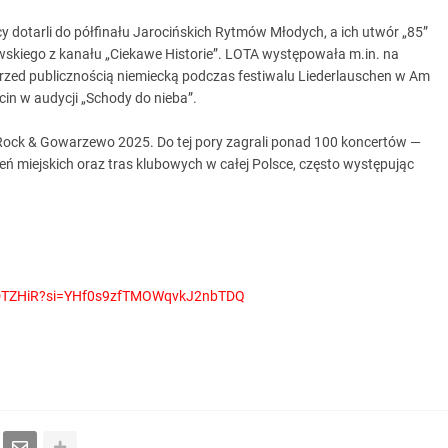
y dotarli do półfinału Jarocińskich Rytmów Młodych, a ich utwór „85”
wskiego z kanału „Ciekawe Historie”. LOTA występowała m.in. na
przed publicznością niemiecką podczas festiwalu Liederlauschen w Am
in w audycji „Schody do nieba”.
 Rock & Gowarzewo 2025. Do tej pory zagrali ponad 100 koncertów —
eń miejskich oraz tras klubowych w całej Polsce, często występując
dtDTZHiR?si=YHf0s9zfTMOWqvkJ2nbTDQ