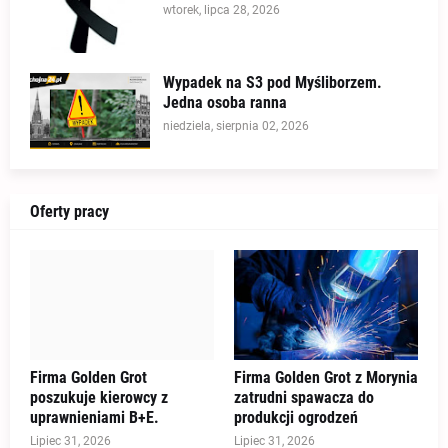
wtorek, lipca 28, 2026
Wypadek na S3 pod Myśliborzem.
Jedna osoba ranna
niedziela, sierpnia 02, 2026
Oferty pracy
Firma Golden Grot
Firma Golden Grot z Morynia
poszukuje kierowcy z
zatrudni spawacza do
uprawnieniami B+E.
produkcji ogrodzeń
Lipiec 31, 2026
Lipiec 31, 2026