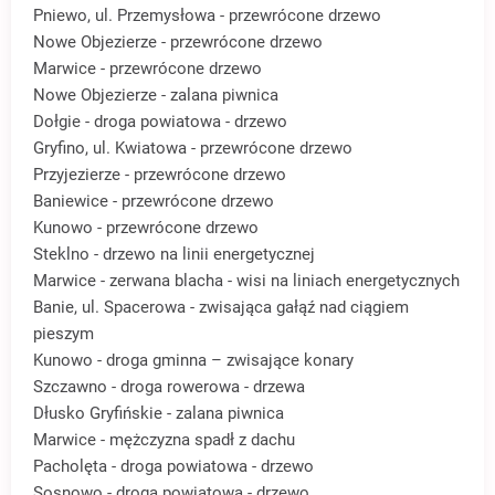
Pniewo, ul. Przemysłowa - przewrócone drzewo
Nowe Objezierze - przewrócone drzewo
Marwice - przewrócone drzewo
Nowe Objezierze - zalana piwnica
Dołgie - droga powiatowa - drzewo
Gryfino, ul. Kwiatowa - przewrócone drzewo
Przyjezierze - przewrócone drzewo
Baniewice - przewrócone drzewo
Kunowo - przewrócone drzewo
Steklno - drzewo na linii energetycznej
Marwice - zerwana blacha - wisi na liniach energetycznych
Banie, ul. Spacerowa - zwisająca gałąź nad ciągiem
pieszym
Kunowo - droga gminna – zwisające konary
Szczawno - droga rowerowa - drzewa
Dłusko Gryfińskie - zalana piwnica
Marwice - mężczyzna spadł z dachu
Pacholęta - droga powiatowa - drzewo
Sosnowo - droga powiatowa - drzewo