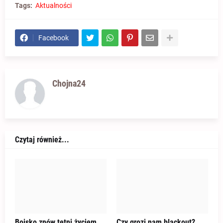
Tags:
Aktualności
Facebook
Chojna24
Czytaj również...
Boisko znów tętni życiem.
Czy grozi nam blackout?