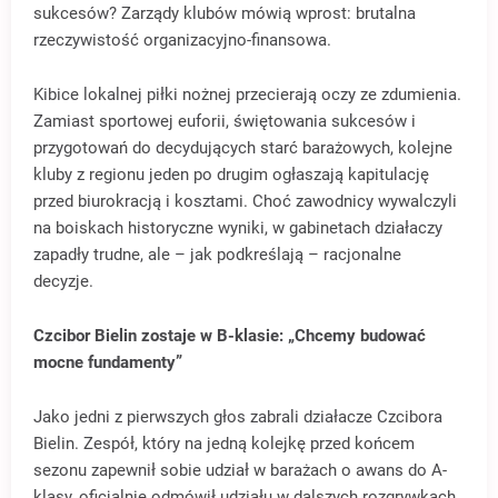
sukcesów? Zarządy klubów mówią wprost: brutalna
rzeczywistość organizacyjno-finansowa.
Kibice lokalnej piłki nożnej przecierają oczy ze zdumienia.
Zamiast sportowej euforii, świętowania sukcesów i
przygotowań do decydujących starć barażowych, kolejne
kluby z regionu jeden po drugim ogłaszają kapitulację
przed biurokracją i kosztami. Choć zawodnicy wywalczyli
na boiskach historyczne wyniki, w gabinetach działaczy
zapadły trudne, ale – jak podkreślają – racjonalne
decyzje.
Czcibor Bielin zostaje w B-klasie: „Chcemy budować
mocne fundamenty”
Jako jedni z pierwszych głos zabrali działacze Czcibora
Bielin. Zespół, który na jedną kolejkę przed końcem
sezonu zapewnił sobie udział w barażach o awans do A-
klasy, oficjalnie odmówił udziału w dalszych rozgrywkach.