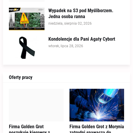
Wypadek na S3 pod Myśliborzem.
Jedna osoba ranna
niedziela, sierpnia 02, 2026
Kondolencje dla Pani Agaty Cybort
wtorek, lipca 28, 2026
Oferty pracy
Firma Golden Grot
Firma Golden Grot z Morynia
poszukuje kierowcy z
zatrudni spawacza do