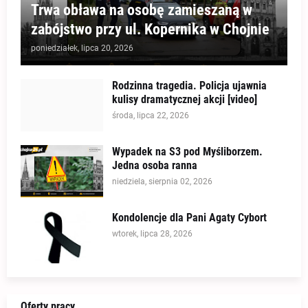
Trwa obława na osobę zamieszaną w
zabójstwo przy ul. Kopernika w Chojnie
poniedziałek, lipca 20, 2026
Rodzinna tragedia. Policja ujawnia
kulisy dramatycznej akcji [video]
środa, lipca 22, 2026
Wypadek na S3 pod Myśliborzem.
Jedna osoba ranna
niedziela, sierpnia 02, 2026
Kondolencje dla Pani Agaty Cybort
wtorek, lipca 28, 2026
Oferty pracy