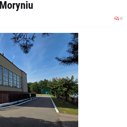
 Moryniu
0