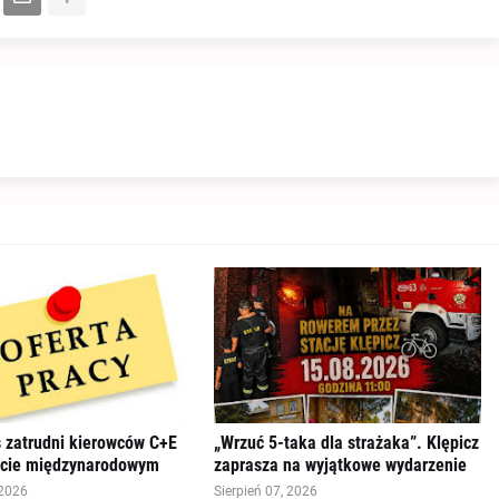
s zatrudni kierowców C+E
„Wrzuć 5-taka dla strażaka”. Klępicz
rcie międzynarodowym
zaprasza na wyjątkowe wydarzenie
 2026
Sierpień 07, 2026