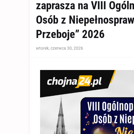
zaprasza na VIII Ogól
Osób z Niepełnospra
Przeboje” 2026
wtorek, czerwca 30, 2026