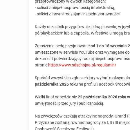
przeprowadzony w dwóch kategoriach:
- soliści z niepełnosprawnością intelektualną,
- soliści z innymi rodzajami niepełnosprawności.
Każdy uczestnik przygotowuje jedną piosenkę w jęz
półplaybackiem lub a cappella. W festiwalu mogą brać
Zgłoszenia będą przyjmowane
od 1 do 18 września 
umieszczone w serwisie YouTube oraz wymagane doku
dokument potwierdzający rodzaj niepełnosprawnośc
stronie
https://www.sdschojna.pl/regulamin/
Spośród wszystkich zgłoszeń jury wyłoni maksymalnie
października 2026 roku
na profilu Facebook Środow
Wielki finał odbędzie się
22 października 2026 roku w
umiejętności przed jury i publicznością.
Na zwycięzców czekają atrakcyjne nagrody. Grand P
Przyznane zostaną również nagrody za I, II i III miej
Osobowość Sceniczną Festiwalu.