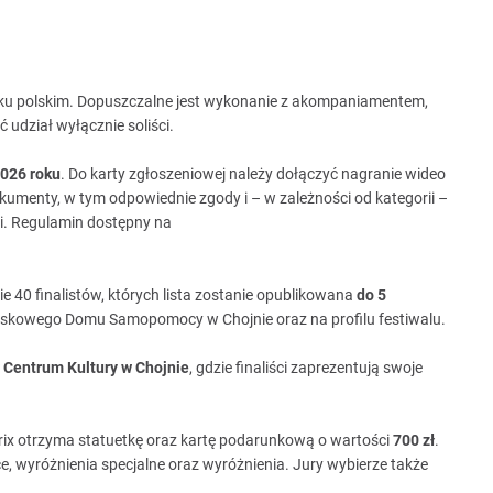
yku polskim. Dopuszczalne jest wykonanie z akompaniamentem,
 udział wyłącznie soliści.
2026 roku
. Do karty zgłoszeniowej należy dołączyć nagranie wideo
menty, w tym odpowiednie zgody i – w zależności od kategorii –
i. Regulamin dostępny na
 40 finalistów, których lista zostanie opublikowana
do 5
iskowego Domu Samopomocy w Chojnie oraz na profilu festiwalu.
 Centrum Kultury w Chojnie
, gdzie finaliści zaprezentują swoje
rix otrzyma statuetkę oraz kartę podarunkową o wartości
700 zł
.
sce, wyróżnienia specjalne oraz wyróżnienia. Jury wybierze także