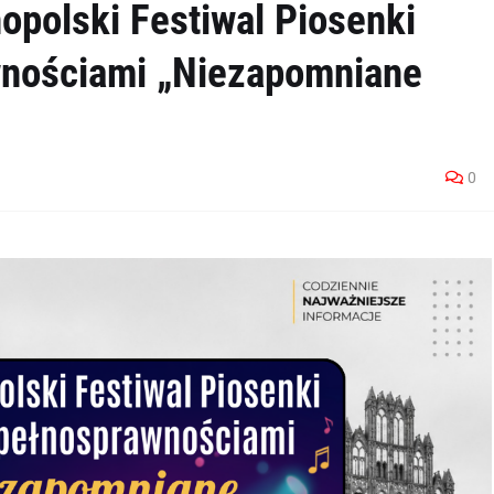
nopolski Festiwal Piosenki
wnościami „Niezapomniane
0