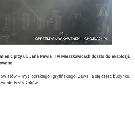
mienic przy ul. Jana Pawła II w Mieszkowicach doszło do eksplozji.
dowane.
 powiatów
–
myśliborskiego i gryfińskiego. Zawaliła się część budynku,
rzygniotły strażaków.