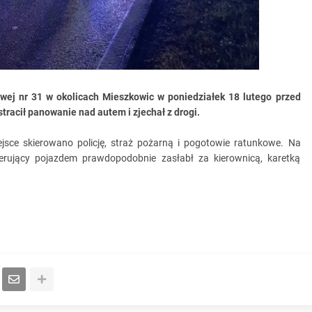
owej nr 31 w okolicach Mieszkowic w poniedziałek 18 lutego przed
racił panowanie nad autem i zjechał z drogi.
jsce skierowano policję, straż pożarną i pogotowie ratunkowe. Na
erujący pojazdem prawdopodobnie zasłabł za kierownicą, karetką