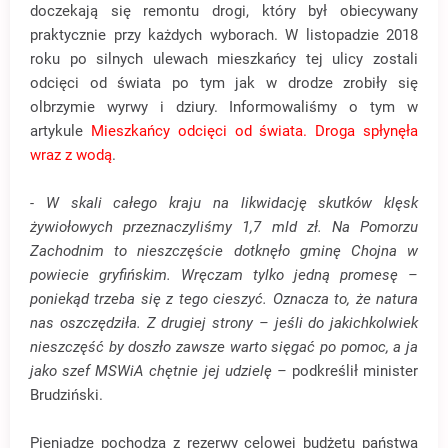
doczekają się remontu drogi, który był obiecywany
praktycznie przy każdych wyborach. W listopadzie 2018
roku po silnych ulewach mieszkańcy tej ulicy zostali
odcięci od świata po tym jak w drodze zrobiły się
olbrzymie wyrwy i dziury. Informowaliśmy o tym w
artykule
Mieszkańcy odcięci od świata. Droga spłynęła
wraz z wodą
.
- W skali całego kraju na likwidację skutków klęsk
żywiołowych przeznaczyliśmy 1,7 mld zł. Na Pomorzu
Zachodnim to nieszczęście dotknęło gminę Chojna w
powiecie gryfińskim. Wręczam tylko jedną promesę –
poniekąd trzeba się z tego cieszyć. Oznacza to, że natura
nas oszczędziła. Z drugiej strony – jeśli do jakichkolwiek
nieszczęść by doszło zawsze warto sięgać po pomoc, a ja
jako szef MSWiA chętnie jej udzielę
–
podkreślił minister
Brudziński.
Pieniądze pochodzą z rezerwy celowej budżetu państwa