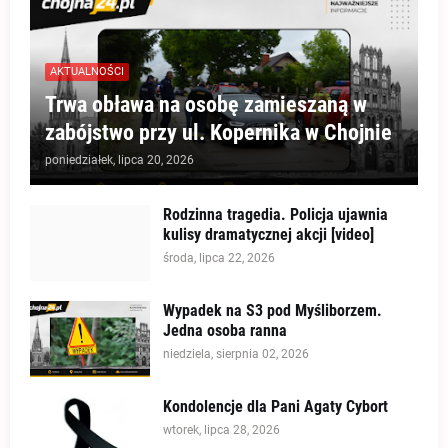
AKTUALNOŚCI
Trwa obława na osobę zamieszaną w
zabójstwo przy ul. Kopernika w Chojnie
poniedziałek, lipca 20, 2026
Rodzinna tragedia. Policja ujawnia
kulisy dramatycznej akcji [video]
środa, lipca 22, 2026
Wypadek na S3 pod Myśliborzem.
Jedna osoba ranna
niedziela, sierpnia 02, 2026
Kondolencje dla Pani Agaty Cybort
wtorek, lipca 28, 2026