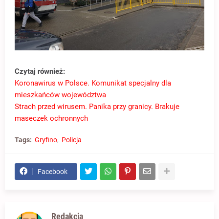
Czytaj również:
Koronawirus w Polsce. Komunikat specjalny dla
mieszkańców województwa
Strach przed wirusem. Panika przy granicy. Brakuje
maseczek ochronnych
Tags:
Gryfino
Policja
Facebook
Redakcja