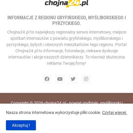
INFORMACJE Z REGIONU GRYFIŃSKIEGO, MYŚLIBORSKIEGO I
PYRZYCKIEGO.
Chojna24.pl to największy regionalny serwis internetowy, miejsce
spotkań internautów z powiatu gryfińskiego, myśliborskiego i
pyrzyckiego, byłych i obecnych mieszkańców tego regionu. Portal
Chojna24.pl to informacje, fotorelacje, ciekawe dyskusje
internautów i akcje naszych dziennikarzy. To również skuteczna
reklama Twojej firmy!
Copyright ©
2026
chojna24.pl - powiat gryfiński, myśliborski i
pyrzycki, portal i telewizja internetowa
Nasza strona internetowa wykorzystuje pliki cookie.
Czytaj więcej.
Home
RODO
Polityka Prywatności
Akceptuj !
Polityka Bezpieczeństwa
Redakcja