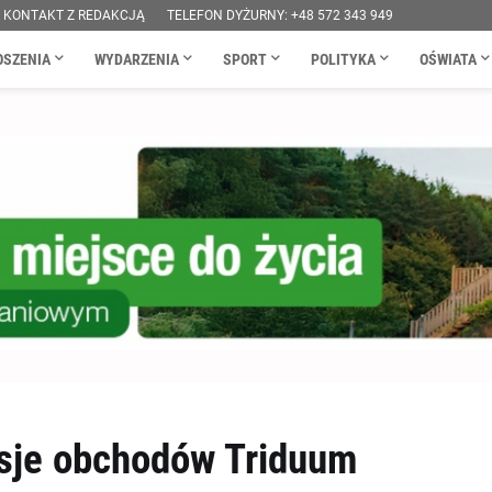
KONTAKT Z REDAKCJĄ
TELEFON DYŻURNY: +48 572 343 949
OSZENIA
WYDARZENIA
SPORT
POLITYKA
OŚWIATA
isje obchodów Triduum