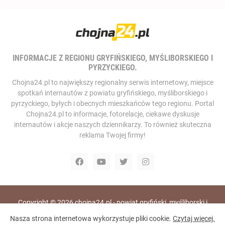
INFORMACJE Z REGIONU GRYFIŃSKIEGO, MYŚLIBORSKIEGO I
PYRZYCKIEGO.
Chojna24.pl to największy regionalny serwis internetowy, miejsce
spotkań internautów z powiatu gryfińskiego, myśliborskiego i
pyrzyckiego, byłych i obecnych mieszkańców tego regionu. Portal
Chojna24.pl to informacje, fotorelacje, ciekawe dyskusje
internautów i akcje naszych dziennikarzy. To również skuteczna
reklama Twojej firmy!
Copyright ©
2026
chojna24.pl - powiat gryfiński, myśliborski i
pyrzycki, portal i telewizja internetowa
Nasza strona internetowa wykorzystuje pliki cookie.
Czytaj więcej.