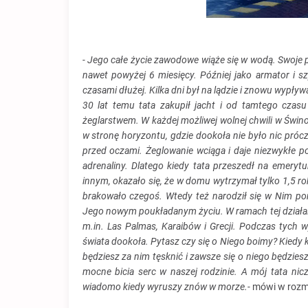
- Jego całe życie zawodowe wiąże się w wodą. Swoje 
nawet powyżej 6 miesięcy. Później jako armator i sz
czasami dłużej. Kilka dni był na lądzie i znowu wypływ
30 lat temu tata zakupił jacht i od tamtego czasu 
żeglarstwem. W każdej możliwej wolnej chwili w Świno
w stronę horyzontu, gdzie dookoła nie było nic próc
przed oczami. Żeglowanie wciąga i daje niezwykłe p
adrenaliny. Dlatego kiedy tata przeszedł na emerytur
innym, okazało się, że w domu wytrzymał tylko 1,5 ro
brakowało czegoś. Wtedy też narodził się w Nim po
Jego nowym poukładanym życiu. W ramach tej działaln
m.in. Las Palmas, Karaibów i Grecji. Podczas tych 
świata dookoła. Pytasz czy się o Niego boimy? Kiedy 
będziesz za nim tęsknić i zawsze się o niego będzies
mocne bicia serc w naszej rodzinie. A mój tata ni
wiadomo kiedy wyruszy znów w morze.-
mówi w rozm