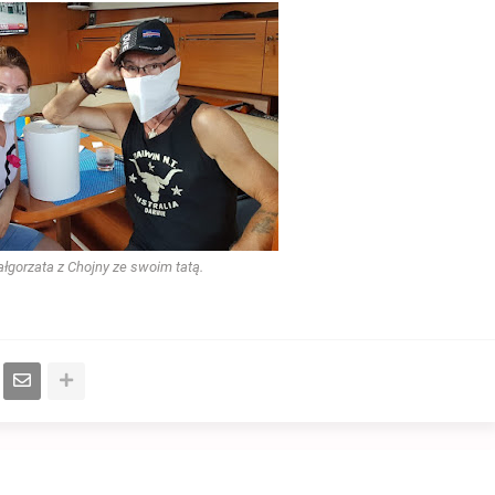
ałgorzata z Chojny ze swoim tatą.