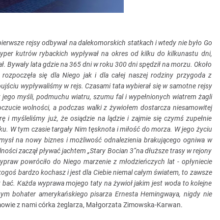
pierwsze rejsy odbywał na dalekomorskich statkach i wtedy nie było Go
yper kutrów rybackich wypływał na okres od kilku do kilkunastu dni,
ał. Bywały lata gdzie na 365 dni w roku 300 dni spędził na morzu. Około
rozpoczęła się dla Niego jak i dla całej naszej rodziny przygoda z
ujściu wypływaliśmy w rejs. Czasami tata wybierał się w samotne rejsy
z jego myśli, podmuchu wiatru, szumu fal i wypełnionych wiatrem żagli
oczucie wolności, a podczas walki z żywiołem dostarcza niesamowitej
ę i myśleliśmy już, że osiądzie na lądzie i zajmie się czymś zupełnie
ku. W tym czasie targały Nim tęsknota i miłość do morza. W jego życiu
mysł na nowy biznes i możliwość odnalezienia brakującego ogniwa w
ości zaczął pływać jachtem „Stary Bocian 3”na dłuższe trasy w rejony
wypraw powróciło do Niego marzenie z młodzieńczych lat - opłyniecie
kogoś bardzo kochasz i jest dla Ciebie niemal całym światem, to zawsze
z bać. Każda wyprawa mojego taty na żywioł jakim jest woda to kolejne
czym bohater amerykańskiego pisarza Ernesta Hemingwaya, nigdy nie
owie z nami córka żeglarza, Małgorzata Zimowska-Karwan.