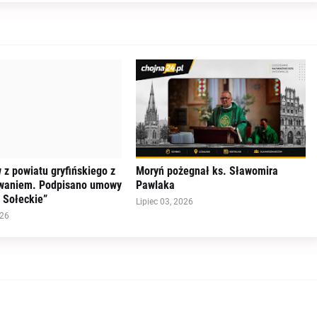
 z powiatu gryfińskiego z
Moryń pożegnał ks. Sławomira
waniem. Podpisano umowy
Pawlaka
 Sołeckie”
Lipiec 03, 2026
026