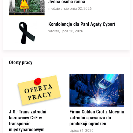
Jedna osoba ranna
niedziela, sierpnia 02, 2026
Kondolencje dla Pani Agaty Cybort
wtorek, lipca 28, 2026
Oferty pracy
J.S.-Trans zatrudni
Firma Golden Grot z Morynia
kierowców C+E w
zatrudni spawacza do
transporcie
produkcji ogrodzeń
międzynarodowym
Lipiec 31, 2026