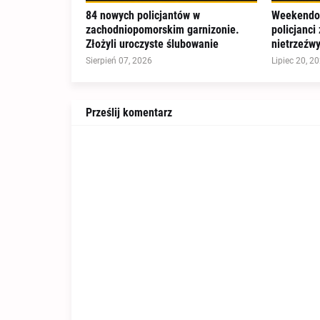
84 nowych policjantów w
Weekendow
zachodniopomorskim garnizonie.
policjanci
Złożyli uroczyste ślubowanie
nietrzeźw
Sierpień 07, 2026
Lipiec 20, 2
Prześlij komentarz