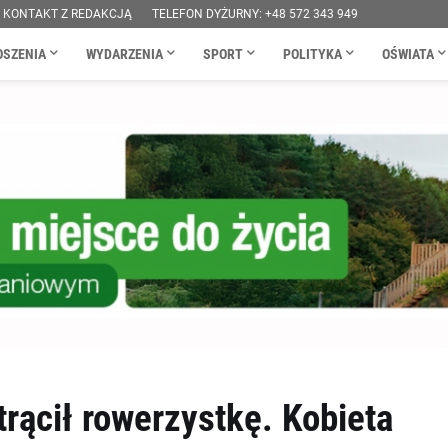
KONTAKT Z REDAKCJĄ
TELEFON DYŻURNY: +48 572 343 949
OSZENIA
WYDARZENIA
SPORT
POLITYKA
OŚWIATA
rącił rowerzystkę. Kobieta