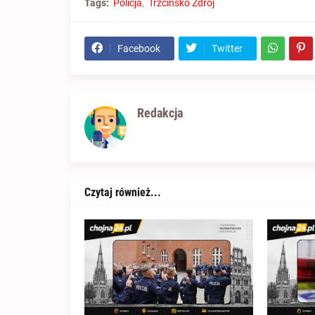
Tags:
Policja
Trzcińsko Zdrój
Facebook
Twitter
Redakcja
Czytaj również...