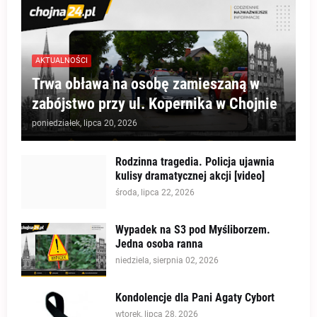
AKTUALNOŚCI
Trwa obława na osobę zamieszaną w
zabójstwo przy ul. Kopernika w Chojnie
poniedziałek, lipca 20, 2026
Rodzinna tragedia. Policja ujawnia
kulisy dramatycznej akcji [video]
środa, lipca 22, 2026
Wypadek na S3 pod Myśliborzem.
Jedna osoba ranna
niedziela, sierpnia 02, 2026
Kondolencje dla Pani Agaty Cybort
wtorek, lipca 28, 2026