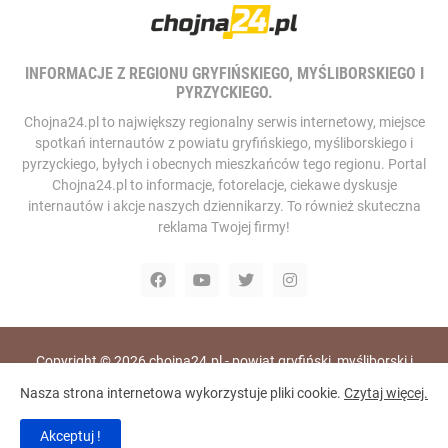
INFORMACJE Z REGIONU GRYFIŃSKIEGO, MYŚLIBORSKIEGO I
PYRZYCKIEGO.
Chojna24.pl to największy regionalny serwis internetowy, miejsce
spotkań internautów z powiatu gryfińskiego, myśliborskiego i
pyrzyckiego, byłych i obecnych mieszkańców tego regionu. Portal
Chojna24.pl to informacje, fotorelacje, ciekawe dyskusje
internautów i akcje naszych dziennikarzy. To również skuteczna
reklama Twojej firmy!
Copyright ©
2026
chojna24.pl - powiat gryfiński, myśliborski i
pyrzycki, portal i telewizja internetowa
Nasza strona internetowa wykorzystuje pliki cookie.
Czytaj więcej.
Home
RODO
Polityka Prywatności
Akceptuj !
Polityka Bezpieczeństwa
Redakcja