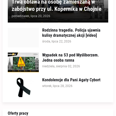
Trwa obława na osobę zamieszaną w
zabójstwo przy ul. Kopernika w Chojnie
poniedziałek, lipca 20, 2026
Rodzinna tragedia. Policja ujawnia
kulisy dramatycznej akcji [video]
środa, lipca 22, 2026
Wypadek na S3 pod Myśliborzem.
Jedna osoba ranna
niedziela, sierpnia 02, 2026
Kondolencje dla Pani Agaty Cybort
wtorek, lipca 28, 2026
Oferty pracy