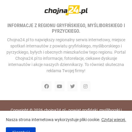
INFORMACJE Z REGIONU GRYFIŃSKIEGO, MYŚLIBORSKIEGO I
PYRZYCKIEGO.
Chojna24.pl to największy regionalny serwis internetowy, miejsce
spotkań internautów z powiatu gryfińskiego, myśliborskiego i
pyrzyckiego, byłych i obecnych mieszkańców tego regionu. Portal
Chojna24.pl to informacje, fotorelacje, ciekawe dyskusje
internautów i akcje naszych dziennikarzy. To również skuteczna
reklama Twojej firmy!
Copyright ©
2026
chojna24.pl - powiat gryfiński, myśliborski i
pyrzycki, portal i telewizja internetowa
Nasza strona internetowa wykorzystuje pliki cookie.
Czytaj więcej.
Home
RODO
Polityka Prywatności