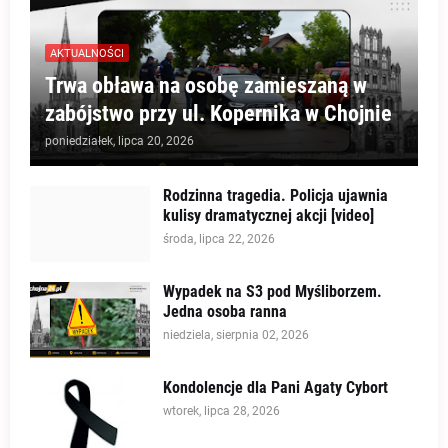
AKTUALNOŚCI
Trwa obława na osobę zamieszaną w
zabójstwo przy ul. Kopernika w Chojnie
poniedziałek, lipca 20, 2026
Rodzinna tragedia. Policja ujawnia
kulisy dramatycznej akcji [video]
środa, lipca 22, 2026
Wypadek na S3 pod Myśliborzem.
Jedna osoba ranna
niedziela, sierpnia 02, 2026
Kondolencje dla Pani Agaty Cybort
wtorek, lipca 28, 2026