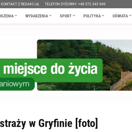
KONTAKT Z REDAKCJĄ
TELEFON DYŻURNY: +48 572 343 949
OSZENIA
WYDARZENIA
SPORT
POLITYKA
OŚWIATA
traży w Gryfinie [foto]