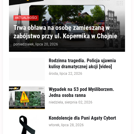
AKTUALNOŚCI
Trwa obława na osobę zamieszaną w
zabójstwo przy ul. Kopernika w Chojnie
poniedziałek, lipca 20, 2026
Rodzinna tragedia. Policja ujawnia
kulisy dramatycznej akcji [video]
środa, lipca 22, 2026
Wypadek na S3 pod Myśliborzem.
Jedna osoba ranna
niedziela, sierpnia 02, 2026
Kondolencje dla Pani Agaty Cybort
wtorek, lipca 28, 2026