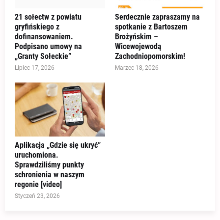
21 sołectw z powiatu
Serdecznie zapraszamy na
gryfińskiego z
spotkanie z Bartoszem
dofinansowaniem.
Brożyńskim –
Podpisano umowy na
Wicewojewodą
„Granty Sołeckie”
Zachodniopomorskim!
Lipiec 17, 2026
Marzec 18, 2026
Aplikacja „Gdzie się ukryć”
uruchomiona.
Sprawdziliśmy punkty
schronienia w naszym
regonie [video]
Styczeń 23, 2026