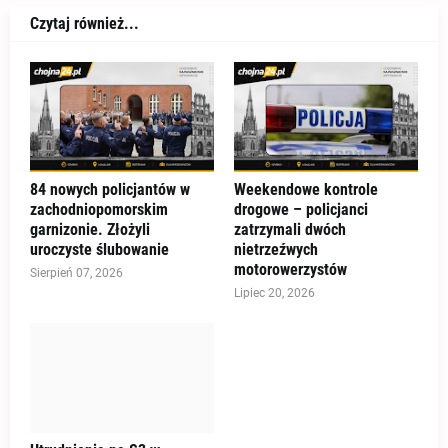
Czytaj również...
84 nowych policjantów w
Weekendowe kontrole
zachodniopomorskim
drogowe – policjanci
garnizonie. Złożyli
zatrzymali dwóch
uroczyste ślubowanie
nietrzeźwych
motorowerzystów
Sierpień 07, 2026
Lipiec 20, 2026