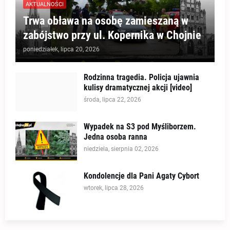
AKTUALNOŚCI
Trwa obława na osobę zamieszaną w
zabójstwo przy ul. Kopernika w Chojnie
poniedziałek, lipca 20, 2026
Rodzinna tragedia. Policja ujawnia
kulisy dramatycznej akcji [video]
środa, lipca 22, 2026
Wypadek na S3 pod Myśliborzem.
Jedna osoba ranna
niedziela, sierpnia 02, 2026
Kondolencje dla Pani Agaty Cybort
wtorek, lipca 28, 2026