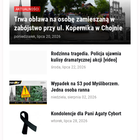
AKTUALNOŚCI
Trwa obława na osobę zamieszaną w
zabójstwo przy ul. Kopernika w Chojnie
poniedziałek, lipca 20, 2026
Rodzinna tragedia. Policja ujawnia
kulisy dramatycznej akcji [video]
środa, lipca 22, 2026
Wypadek na S3 pod Myśliborzem.
Jedna osoba ranna
niedziela, sierpnia 02, 2026
Kondolencje dla Pani Agaty Cybort
wtorek, lipca 28, 2026