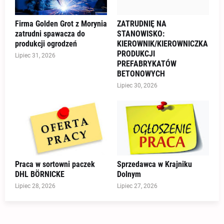
Firma Golden Grot z Morynia
ZATRUDNIĘ NA
zatrudni spawacza do
STANOWISKO:
produkcji ogrodzeń
KIEROWNIK/KIEROWNICZKA
PRODUKCJI
Lipiec 31, 2026
PREFABRYKATÓW
BETONOWYCH
Lipiec 30, 2026
Praca w sortowni paczek
Sprzedawca w Krajniku
DHL BÖRNICKE
Dolnym
Lipiec 28, 2026
Lipiec 27, 2026