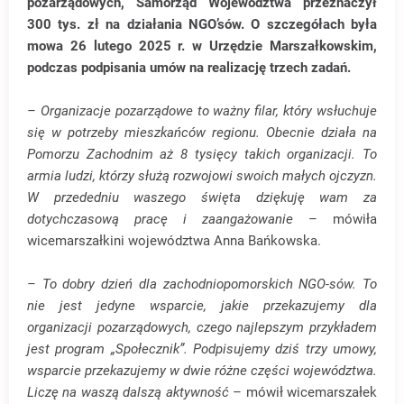
pozarządowych, Samorząd Województwa przeznaczył
300 tys. zł na działania NGO’sów. O szczegółach była
mowa 26 lutego 2025 r. w Urzędzie Marszałkowskim,
podczas podpisania umów na realizację trzech zadań.
– Organizacje pozarządowe to ważny filar, który wsłuchuje
się w potrzeby mieszkańców regionu. Obecnie działa na
Pomorzu Zachodnim aż 8 tysięcy takich organizacji. To
armia ludzi, którzy służą rozwojowi swoich małych ojczyzn.
W przededniu waszego święta dziękuję wam za
dotychczasową pracę i zaangażowanie
– mówiła
wicemarszałkini województwa Anna Bańkowska.
– To dobry dzień dla zachodniopomorskich NGO-sów. To
nie jest jedyne wsparcie, jakie przekazujemy dla
organizacji pozarządowych, czego najlepszym przykładem
jest program „Społecznik”. Podpisujemy dziś trzy umowy,
wsparcie przekazujemy w dwie różne części województwa.
Liczę na waszą dalszą aktywność
– mówił wicemarszałek