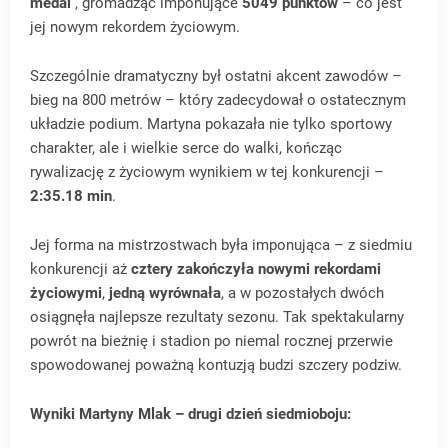
medal
, gromadząc imponujące
5049 punktów
– co jest
jej nowym rekordem życiowym.
Szczególnie dramatyczny był ostatni akcent zawodów –
bieg na 800 metrów – który zadecydował o ostatecznym
układzie podium. Martyna pokazała nie tylko sportowy
charakter, ale i wielkie serce do walki, kończąc
rywalizację z życiowym wynikiem w tej konkurencji –
2:35.18 min
.
Jej forma na mistrzostwach była imponująca – z siedmiu
konkurencji aż
cztery zakończyła nowymi rekordami
życiowymi
,
jedną wyrównała
, a w pozostałych dwóch
osiągnęła najlepsze rezultaty sezonu. Tak spektakularny
powrót na bieżnię i stadion po niemal rocznej przerwie
spowodowanej poważną kontuzją budzi szczery podziw.
Wyniki Martyny Mlak – drugi dzień siedmioboju: