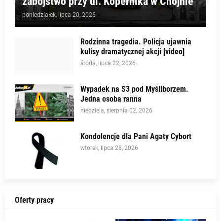
zabójstwo przy ul. Kopernika w Chojnie
poniedziałek, lipca 20, 2026
Rodzinna tragedia. Policja ujawnia
kulisy dramatycznej akcji [video]
środa, lipca 22, 2026
Wypadek na S3 pod Myśliborzem.
Jedna osoba ranna
niedziela, sierpnia 02, 2026
Kondolencje dla Pani Agaty Cybort
wtorek, lipca 28, 2026
Oferty pracy