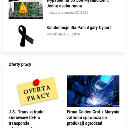
Wypadek na S3 pod Myśliborzem.
Jedna osoba ranna
niedziela, sierpnia 02, 2026
Kondolencje dla Pani Agaty Cybort
wtorek, lipca 28, 2026
Oferty pracy
J.S.-Trans zatrudni
Firma Golden Grot z Morynia
kierowców C+E w
zatrudni spawacza do
transporcie
produkcji ogrodzeń