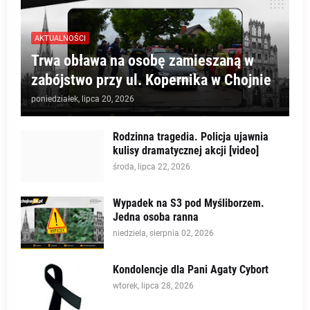
AKTUALNOŚCI
Trwa obława na osobę zamieszaną w
zabójstwo przy ul. Kopernika w Chojnie
poniedziałek, lipca 20, 2026
Rodzinna tragedia. Policja ujawnia
kulisy dramatycznej akcji [video]
środa, lipca 22, 2026
Wypadek na S3 pod Myśliborzem.
Jedna osoba ranna
niedziela, sierpnia 02, 2026
Kondolencje dla Pani Agaty Cybort
wtorek, lipca 28, 2026