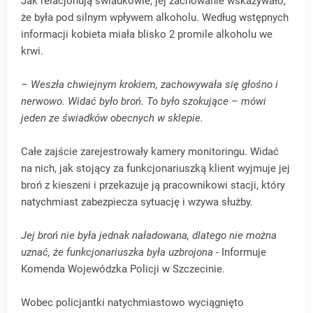
Jak relacjonują świadkowie, jej zachowanie wskazywało,
że była pod silnym wpływem alkoholu. Według wstępnych
informacji kobieta miała blisko 2 promile alkoholu we
krwi.
– Weszła chwiejnym krokiem, zachowywała się głośno i
nerwowo. Widać było broń. To było szokujące – mówi
jeden ze świadków obecnych w sklepie.
Całe zajście zarejestrowały kamery monitoringu. Widać
na nich, jak stojący za funkcjonariuszką klient wyjmuje jej
broń z kieszeni i przekazuje ją pracownikowi stacji, który
natychmiast zabezpiecza sytuację i wzywa służby.
Jej broń nie była jednak naładowana, dlatego nie można
uznać, że funkcjonariuszka była uzbrojona
- Informuje
Komenda Wojewódzka Policji w Szczecinie.
Wobec policjantki natychmiastowo wyciągnięto