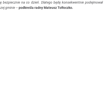
ię bezpiecznie na co dzień. Dlatego będę konsekwentnie podejmował
szej gminie
–
podkreśla radny Mateusz Tołłoczko.