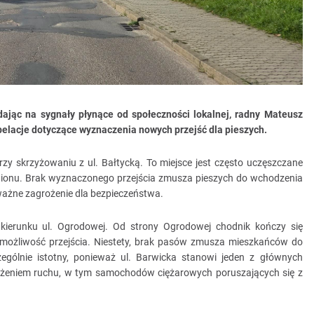
jąc na sygnały płynące od społeczności lokalnej, radny Mateusz
rpelacje dotyczące wyznaczenia nowych przejść dla pieszych.
przy skrzyżowaniu z ul. Bałtycką. To miejsce jest często uczęszczane
adionu. Brak wyznaczonego przejścia zmusza pieszych do wchodzenia
ważne zagrożenie dla bezpieczeństwa.
w kierunku ul. Ogrodowej. Od strony Ogrodowej chodnik kończy się
 możliwość przejścia. Niestety, brak pasów zmusza mieszkańców do
czególnie istotny, ponieważ ul. Barwicka stanowi jeden z głównych
tężeniem ruchu, w tym samochodów ciężarowych poruszających się z