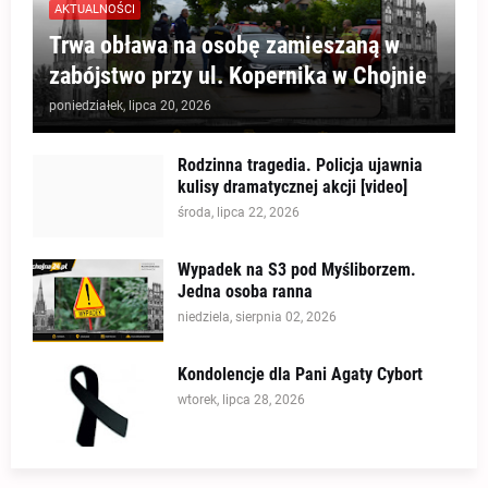
AKTUALNOŚCI
Trwa obława na osobę zamieszaną w
zabójstwo przy ul. Kopernika w Chojnie
poniedziałek, lipca 20, 2026
Rodzinna tragedia. Policja ujawnia
kulisy dramatycznej akcji [video]
środa, lipca 22, 2026
Wypadek na S3 pod Myśliborzem.
Jedna osoba ranna
niedziela, sierpnia 02, 2026
Kondolencje dla Pani Agaty Cybort
wtorek, lipca 28, 2026