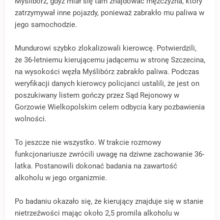
Myślibórz, gdyż miał się tam znajdować mężczyzna, który
zatrzymywał inne pojazdy, ponieważ zabrakło mu paliwa w
jego samochodzie.
Mundurowi szybko zlokalizowali kierowcę. Potwierdzili,
że 36-letniemu kierującemu jadącemu w stronę Szczecina,
na wysokości węzła Myślibórz zabrakło paliwa. Podczas
weryfikacji danych kierowcy policjanci ustalili, że jest on
poszukiwany listem gończy przez Sąd Rejonowy w
Gorzowie Wielkopolskim celem odbycia kary pozbawienia
wolności.
To jeszcze nie wszystko. W trakcie rozmowy
funkcjonariusze zwrócili uwagę na dziwne zachowanie 36-
latka. Postanowili dokonać badania na zawartość
alkoholu w jego organizmie.
Po badaniu okazało się, że kierujący znajduje się w stanie
nietrzeźwości mając około 2,5 promila alkoholu w