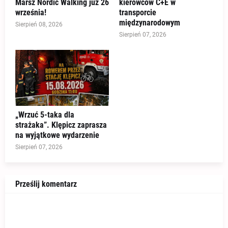
Marsz Nordic Walking już 26
kierowców C+E w
września!
transporcie
międzynarodowym
Sierpień 08, 2026
Sierpień 07, 2026
„Wrzuć 5-taka dla
strażaka”. Klępicz zaprasza
na wyjątkowe wydarzenie
Sierpień 07, 2026
Prześlij komentarz