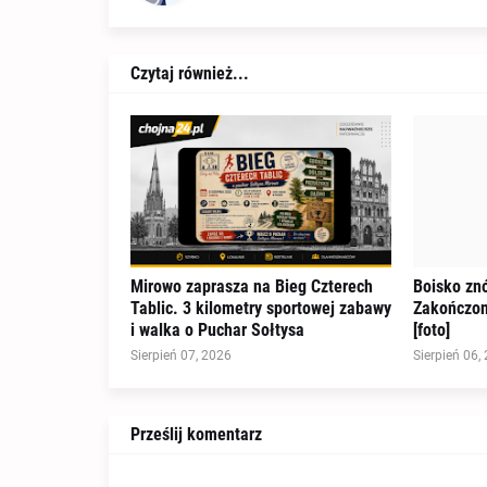
Czytaj również...
Mirowo zaprasza na Bieg Czterech
Boisko znó
Tablic. 3 kilometry sportowej zabawy
Zakończon
i walka o Puchar Sołtysa
[foto]
Sierpień 07, 2026
Sierpień 06,
Prześlij komentarz