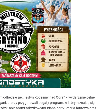
ym
odbędzie się „Festyn Rodzinny nad Odrą” – wydarzenie pełne
rganizatorzy przygotowali bogaty program, w którym znajdą się
ażdżki pojazdami zabytkowymi, piana party, loteria fantowa oraz