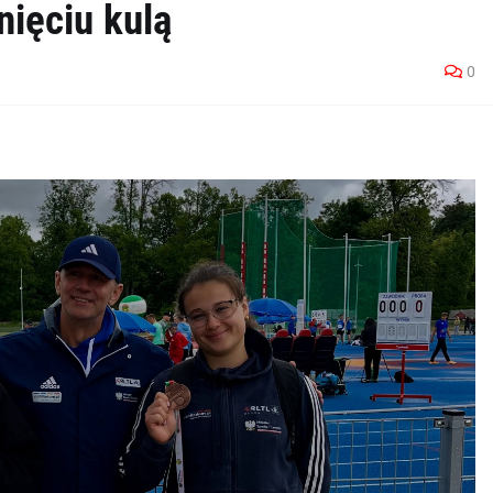
ięciu kulą
0