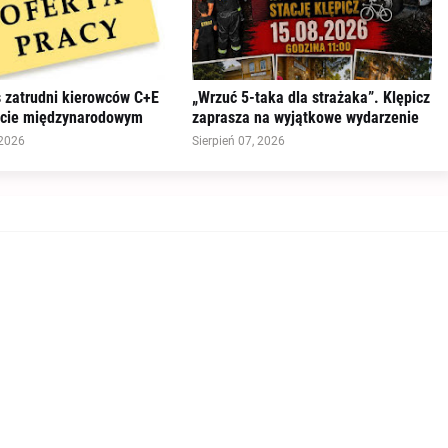
s zatrudni kierowców C+E
„Wrzuć 5-taka dla strażaka”. Klępicz
rcie międzynarodowym
zaprasza na wyjątkowe wydarzenie
 2026
Sierpień 07, 2026