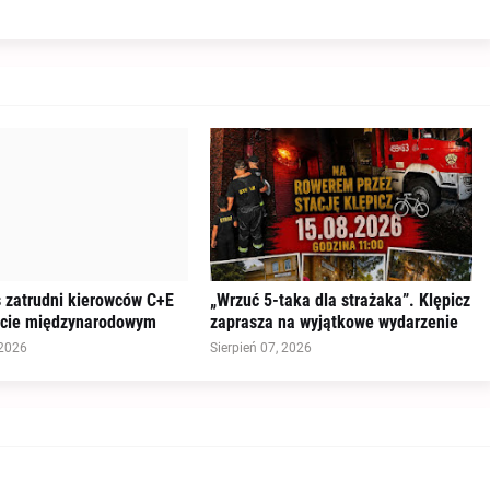
s zatrudni kierowców C+E
„Wrzuć 5-taka dla strażaka”. Klępicz
rcie międzynarodowym
zaprasza na wyjątkowe wydarzenie
 2026
Sierpień 07, 2026