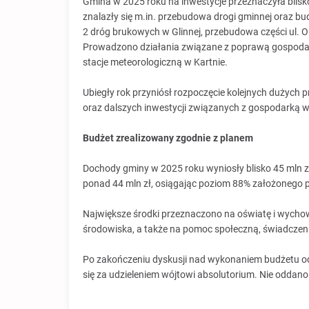
Gmina w 2025 roku na inwestycje przeznaczyła blisko
znalazły się m.in. przebudowa drogi gminnej oraz b
2 dróg brukowych w Glinnej, przebudowa części ul. Ok
Prowadzono działania związane z poprawą gospodar
stacje meteorologiczną w Kartnie.
Ubiegły rok przyniósł rozpoczęcie kolejnych dużych
oraz dalszych inwestycji związanych z gospodarką w
Budżet zrealizowany zgodnie z planem
Dochody gminy w 2025 roku wyniosły blisko 45 mln z
ponad 44 mln zł, osiągając poziom 88% założonego p
Największe środki przeznaczono na oświatę i wychow
środowiska, a także na pomoc społeczną, świadczenia
Po zakończeniu dyskusji nad wykonaniem budżetu odb
się za udzieleniem wójtowi absolutorium. Nie oddan