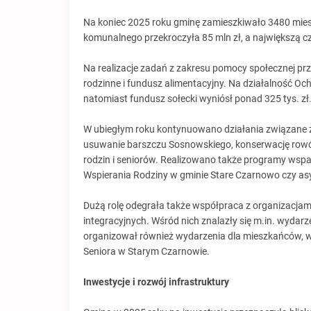
Na koniec 2025 roku gminę zamieszkiwało 3480 mies
komunalnego przekroczyła 85 mln zł, a największą cz
Na realizacje zadań z zakresu pomocy społecznej prz
rodzinne i fundusz alimentacyjny. Na działalność Oc
natomiast fundusz sołecki wyniósł ponad 325 tys. z
W ubiegłym roku kontynuowano działania związane 
usuwanie barszczu Sosnowskiego, konserwację rowów
rodzin i seniorów. Realizowano także programy wspar
Wspierania Rodziny w gminie Stare Czarnowo czy asy
Dużą rolę odegrała także współpraca z organizacjami
integracyjnych. Wśród nich znalazły się m.in. wydar
organizował również wydarzenia dla mieszkańców, w
Seniora w Starym Czarnowie.
Inwestycje i rozwój infrastruktury