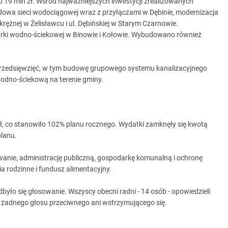
 19 mln zł. Wśród najważniejszych inwestycji zrealizowanych
udowa sieci wodociągowej wraz z przyłączami w Dębinie, modernizacja
rężnej w Żelisławcu i ul. Dębińskiej w Starym Czarnowie.
ki wodno-ściekowej w Binowie i Kołowie. Wybudowano również
 przedsięwzięć, w tym budowę grupowego systemu kanalizacyjnego
odno-ściekową na terenie gminy.
ł, co stanowiło 102% planu rocznego. Wydatki zamknęły się kwotą
lanu.
anie, administrację publiczną, gospodarkę komunalną i ochronę
 rodzinne i fundusz alimentacyjny.
yło się głosowanie. Wszyscy obecni radni - 14 osób - opowiedzieli
o żadnego głosu przeciwnego ani wstrzymującego się.