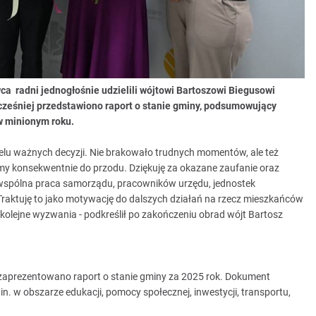
a radni jednogłośnie udzielili wójtowi Bartoszowi Biegusowi
cześniej przedstawiono raport o stanie gminy, podsumowujący
w minionym roku.
ielu ważnych decyzji. Nie brakowało trudnych momentów, ale też
ziemy konsekwentnie do przodu. Dziękuję za okazane zaufanie oraz
e wspólna praca samorządu, pracowników urzędu, jednostek
Traktuję to jako motywację do dalszych działań na rzecz mieszkańców
i kolejne wyzwania - podkreślił po zakończeniu obrad wójt Bartosz
 zaprezentowano raport o stanie gminy za 2025 rok. Dokument
 w obszarze edukacji, pomocy społecznej, inwestycji, transportu,