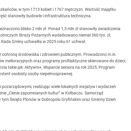
zkańców, w tym 1713 kobiet i 1767 mężczyzn. Wartość majątku
ęść stanowiły budowle i infrastruktura techniczna.
eznaczono blisko 2 mln zł. Ponad 1,5 mln zł stanowiły świadczenia
hotniczych Straży Pożarnych wydatkowano niemal 360 tys. zł,
ł. Rada Gminy uchwaliła w 2025 roku 61 uchwał.
z ochroną środowiska i zdrowiem publicznym. Prowadzono m.in.
 melioracyjnych oraz programy profilaktyczne skierowane do dzieci,
cia takie jak: Aktywni+, Wsparcie seniora na rok 2025, Program
stent osobisty osoby niepełnosprawnej.
 pozarządowymi, realizując wiele lokalnych inicjatyw i wydarzeń
zenie „Cienie zapomnianych kultur” w Kołbaczu. Samorząd
 tym Święto Plonów w Dobropolu Gryfińskim oraz Gminny Dzień